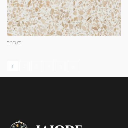
TCEU31
1
2
3
4
5
→