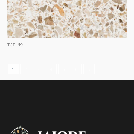
TCEU19
1
2
3
4
5
6
→