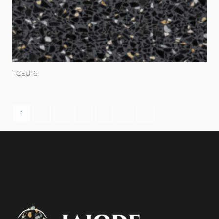
TCEU16
1
2
3
4
5
6
→