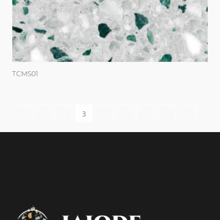
TCMS01
←
1
2
3
4
5
6
7
→