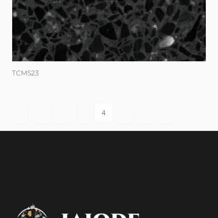
TCMS23
←
1
2
3
4
5
6
→