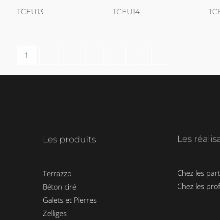
TCEU13
TCEU14
TC
1
2
3
4
5
6
→
Les réalis
Les produits
Chez les part
Terrazzo
Chez les pro
Béton ciré
Galets et Pierres
Zelliges