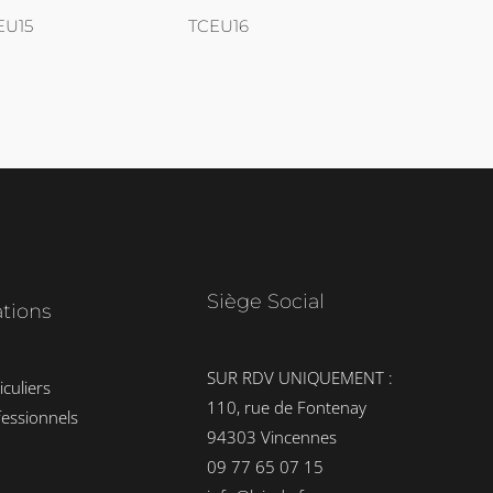
EU15
TCEU16
Siège Social
ations
SUR RDV UNIQUEMENT :
iculiers
110, rue de Fontenay
fessionnels
94303 Vincennes
09 77 65 07 15