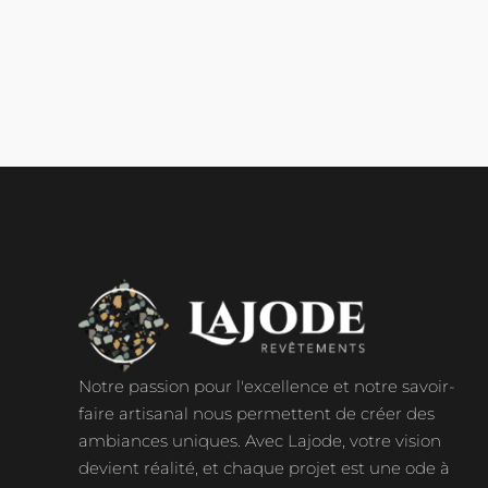
Notre passion pour l'excellence et notre savoir-
faire artisanal nous permettent de créer des
ambiances uniques. Avec Lajode, votre vision
devient réalité, et chaque projet est une ode à