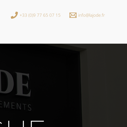
+33 (0)9 77 65 07 15
info@lajode.fr