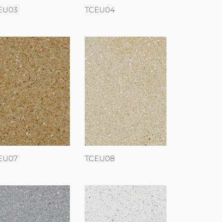
EU03
TCEU04
EU07
TCEU08