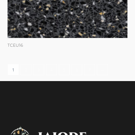
TCEU16
1
2
3
4
5
6
7
→