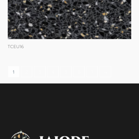
TCEU16
1
2
3
4
5
6
7
→