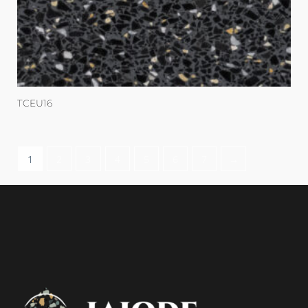
TCEU16
1
2
3
4
5
6
7
→