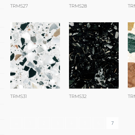
TRMS27
TRMS28
TR
TRMS31
TRMS32
TR
←
1
2
3
4
5
6
7