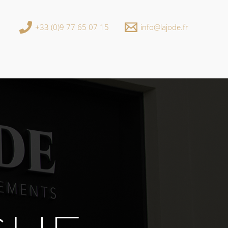
+33 (0)9 77 65 07 15
info@lajode.fr