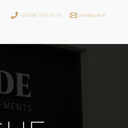
+33 (0)9 77 65 07 15
info@lajode.fr