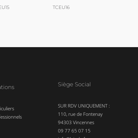
EU15
TCEU16
Siège Social
ations
SUR RDV UNIQUEMENT :
iculiers
110, rue de Fontenay
fessionnels
94303 Vincennes
09 77 65 07 15