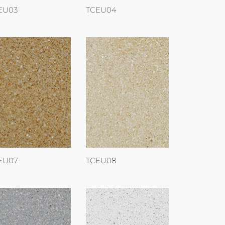
EU03
TCEU04
EU07
TCEU08