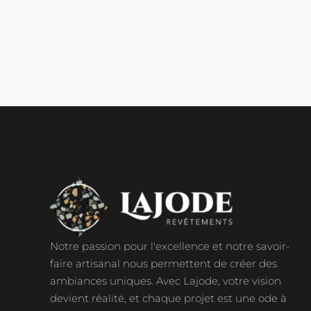
Notre passion pour l'excellence et notre savoir-
faire artisanal nous permettent de créer des
ambiances uniques. Avec Lajode, votre vision
devient réalité, et chaque projet est une ode à