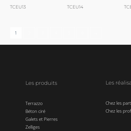
TCEU13
TCEU14
TC
1
2
3
4
5
6
→
Les réalis
Les produits
Chez les part
Terrazzo
Chez les pro
Béton ciré
Galets et Pierres
Zelliges