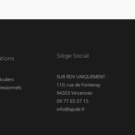
Siège Social
ations
SUR RDV UNIQUEMENT :
iculiers
110, rue de Fontenay
fessionnels
94303 Vincennes
09 77 65 07 15
info@lajode.fr