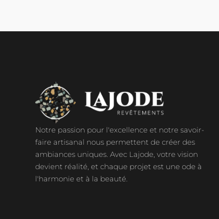
Notre passion pour l'excellence et notre savoir-
faire artisanal nous permettent de créer des
ambiances uniques. Avec Lajode, votre vision
devient réalité, et chaque projet est une ode à
l'harmonie et à la beauté.