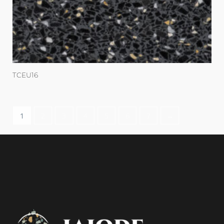
TCEU16
1
2
3
4
5
6
7
→