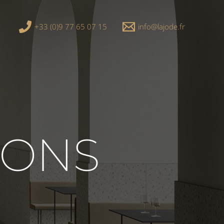
+33 (0)9 77 65 07 15
info@lajode.fr
IONS