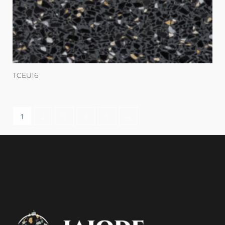
TCEU16
1
2
3
4
5
→