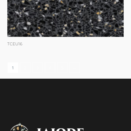
TCEU16
1
2
3
4
5
→