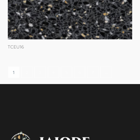
TCEU16
1
2
3
4
5
6
7
→