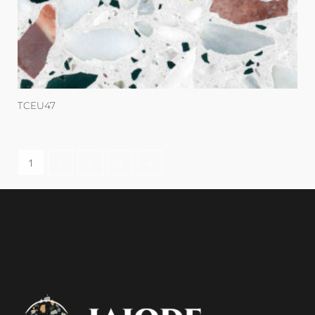
TCEU47
1
2
3
4
→