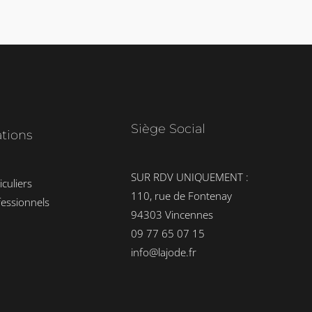
Siège Social
ations
SUR RDV UNIQUEMENT :
iculiers
110, rue de Fontenay
fessionnels
94303 Vincennes
09 77 65 07 15
info@lajode.fr