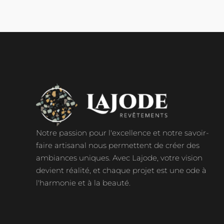
Notre passion pour l'excellence et notre savoir-
faire artisanal nous permettent de créer des
ambiances uniques. Avec Lajode, votre vision
devient réalité, et chaque projet est une ode à
l'harmonie et à la beauté.