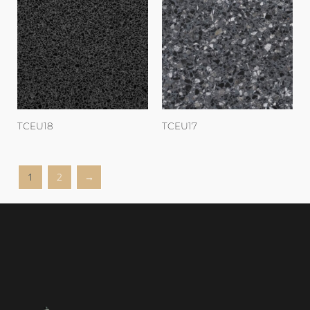
TCEU18
TCEU17
1
2
→