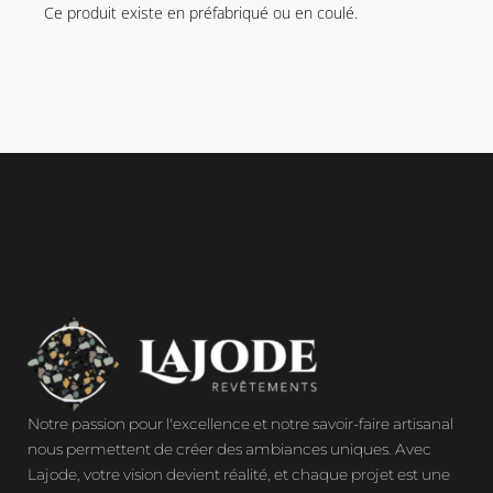
Ce produit existe en préfabriqué ou en coulé.
Notre passion pour l'excellence et notre savoir-faire artisanal
nous permettent de créer des ambiances uniques. Avec
Lajode, votre vision devient réalité, et chaque projet est une