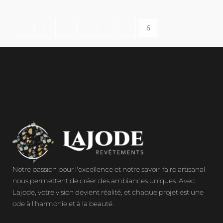
←
1
2
3
4
5
6
Notre passion pour l'excellence et notre savoir-faire artisanal
nous permettent de créer des ambiances uniques. Avec
Lajode, votre vision devient réalité, et chaque projet est une
ode à l'harmonie et à la beauté.